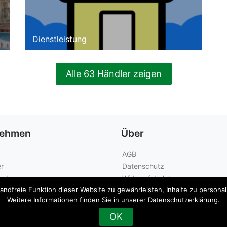
Dienstleistung
Alle 63 Händler zeigen
nehmen
Über
AGB
r
Datenschutz
geber
Widerrufsbelehrung
dfreie Funktion dieser Website zu gewährleisten, Inhalte zu personalis
Kontakt
Weitere Informationen finden Sie in unserer Datenschutzerklärung.
OK