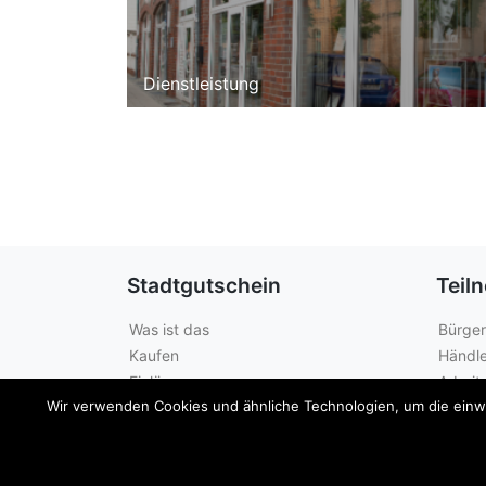
Dienstleistung
Stadtgutschein
Teil
Was ist das
Bürger
Kaufen
Händle
Einlösen
Arbeit
Wir verwenden Cookies und ähnliche Technologien, um die einwan
Guthabenabfrage
Städte
© 2026
Sängerstadt Gutschein
|
Impressum