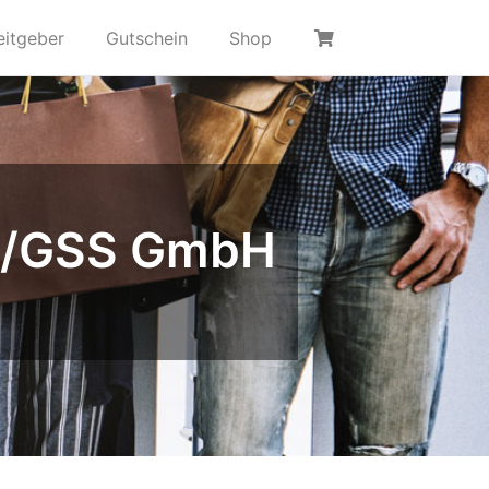
eitgeber
Gutschein
Shop
no/GSS GmbH