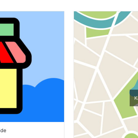
K
lde