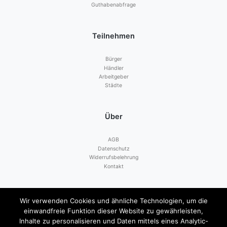
Guthabenabfrage
Teilnehmen
Bürger
Händler
Arbeitgeber
Städte
Über
AGB
Datenschutz
Widerrufsbelehrung
Kontakt
Zahlen mit
Wir verwenden Cookies und ähnliche Technologien, um die
einwandfreie Funktion dieser Website zu gewährleisten,
Inhalte zu personalisieren und Daten mittels eines Analytic-