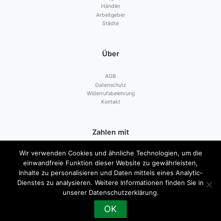
Händler
Arbeitgeber
Städte
Über
AGB
Datenschutz
Widerrufsbelehrung
Kontakt
Zahlen mit
Wir verwenden Cookies und ähnliche Technologien, um die
einwandfreie Funktion dieser Website zu gewährleisten,
Inhalte zu personalisieren und Daten mittels eines Analytic-
Dienstes zu analysieren. Weitere Informationen finden Sie in
unserer Datenschutzerklärung.
© 2026
Sängerstadt Gutschein
|
Impressum
OK
Vertrag widerrufen