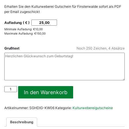
Erhalten Sie den Kulturweberei Gutschein für Finsterwalde sofort als PDF
per Email zugeschickt
Aufladung ( € )
Minimale Aufladung:
€
10,00
Maximale Aufladung:
€
150,00
Grußtext
Noch
250
Zeichen,
4
Absätze
13
In den Warenkorb
Gutschein-
Kulturweberei-
Online
Artikelnummer:
SGHDIG-KW06
Kategorie:
Kulturwebereigutscheine
Menge
Beschreibung