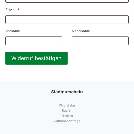
E-Mail
*
E-
Vorname
Nachname
Mail
(wiederholen)
*
Widerruf bestätigen
Stadtgutschein
Was ist das
Kaufen
Einlösen
Guthabenabfrage