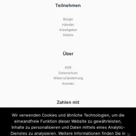
Teilnehmen
Bürger
Händler
Arbeitgeber
Städte
Über
AGB
Datenschutz
Widerrufsbelehrung
Kontakt
Zahlen mit
Wir verwenden Cookies und ähnliche Technologien, um die
einwandfreie Funktion dieser Website zu gewährleisten,
Inhalte zu personalisieren und Daten mittels eines Analytic-
Dienstes zu analysieren. Weitere Informationen finden Sie in