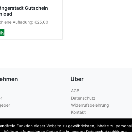
ängerstadt Gutschein
nload
hlene Aufladung:
€
25,00
ils
nehmen
Über
AGB
r
Datenschutz
geber
Widerrufsbelehrung
Kontakt
dfreie Funktion dieser Website zu gewährleisten, Inhalte zu personalis
Weitere Informationen finden Sie in unserer Datenschutzerklärung.