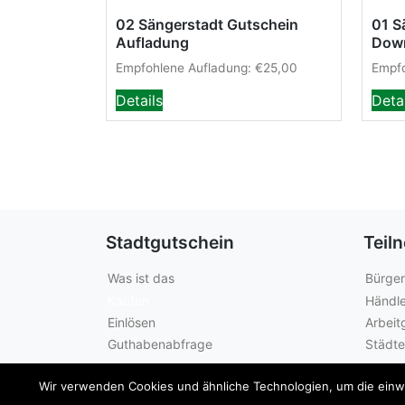
02 Sängerstadt Gutschein
01 S
Aufladung
Dow
Empfohlene Aufladung:
€
25,00
Empfo
Details
Deta
Stadtgutschein
Teil
Was ist das
Bürger
Kaufen
Händle
Einlösen
Arbeit
Guthabenabfrage
Städte
Wir verwenden Cookies und ähnliche Technologien, um die einwan
© 2026
Sängerstadt Gutschein
|
Impressum