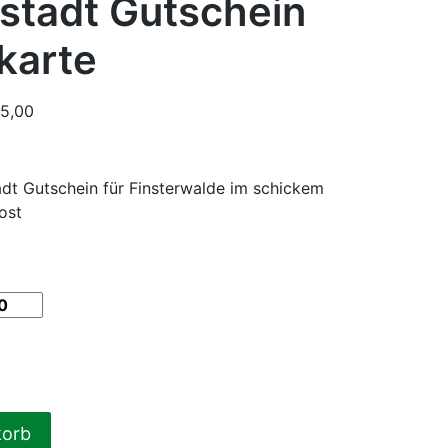
stadt Gutschein
karte
5,00
adt Gutschein für Finsterwalde im schickem
ost
korb