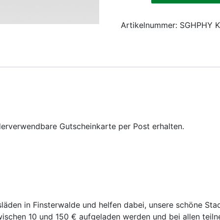
Gutschein
Gutscheinkarte
Artikelnummer:
SGHPHY
K
Menge
derverwendbare Gutscheinkarte per Post erhalten.
släden in Finsterwalde und helfen dabei, unsere schöne Sta
schen 10 und 150 € aufgeladen werden und bei allen teil