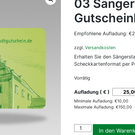
03 Sänger
Gutschein
Empfohlene Aufladung:
€
2
zzgl.
Versandkosten
Erhalten Sie den Sängerst
Scheckkartenformat per P
Vorrätig
Aufladung ( € )
Minimale Aufladung:
€
10,00
Maximale Aufladung:
€
150,00
03
In den Waren
Sängerstadt