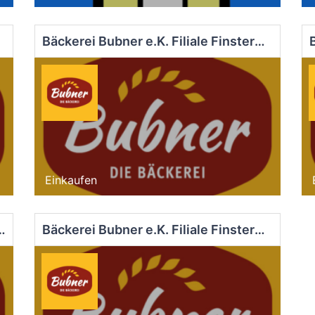
Bäckerei Bubner e.K. Filiale Finsterwalde Markt
Einkaufen
iliale Dob.-Kirchhain Markt
Bäckerei Bubner e.K. Filiale Finsterwalde Nord