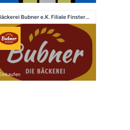
Bäckerei Bubner e.K. Filiale Finsterwalde Süd
Einkaufen