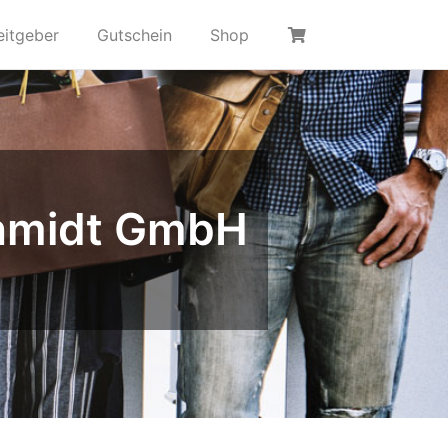
eitgeber
Gutschein
Shop
chmidt GmbH