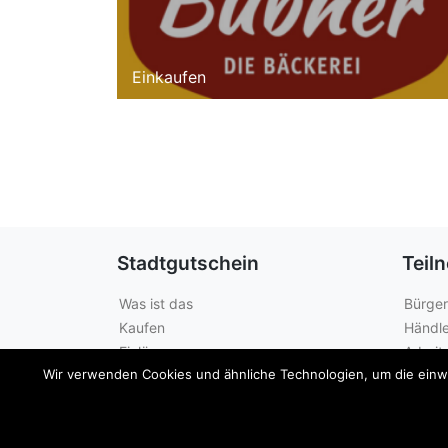
Einkaufen
Stadtgutschein
Teil
Was ist das
Bürger
Kaufen
Händle
Einlösen
Arbeit
Wir verwenden Cookies und ähnliche Technologien, um die einwan
Guthabenabfrage
Städte
© 2026
Sängerstadt Gutschein
|
Impressum