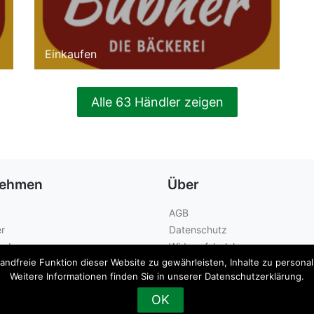
Einkaufen
Alle 63 Händler zeigen
nehmen
Über
AGB
r
Datenschutz
geber
Widerrufsbelehrung
dfreie Funktion dieser Website zu gewährleisten, Inhalte zu personalis
Kontakt
Weitere Informationen finden Sie in unserer Datenschutzerklärung.
OK