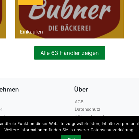
Einkaufen
Alle 63 Händler zeigen
nehmen
Über
AGB
r
Datenschutz
geber
Widerrufsbelehrung
dfreie Funktion dieser Website zu gewährleisten, Inhalte zu personalis
Kontakt
Weitere Informationen finden Sie in unserer Datenschutzerklärung.