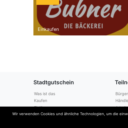
Einkaufen
Stadtgutschein
Teil
Was ist das
Bürger
Kaufen
Händle
Einlösen
Arbeit
Wir verwenden Cookies und ähnliche Technologien, um die einwan
Guthabenabfrage
Städte