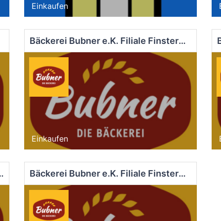
Einkaufen
Bäckerei Bubner e.K. Filiale Finsterwalde Markt
Einkaufen
iliale Dob.-Kirchhain Markt
Bäckerei Bubner e.K. Filiale Finsterwalde Nord