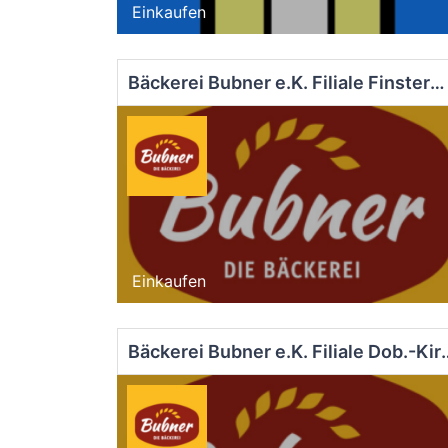
Einkaufen
Bäckerei Bubner e.K. Filiale Finsterwalde EDEKA
Einkaufen
Bäckerei Bubner e.K. F