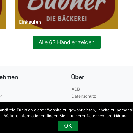
Einkaufen
Alle 63 Händler zeigen
nehmen
Über
AGB
r
Datenschutz
geber
Widerrufsbelehrung
dfreie Funktion dieser Website zu gewährleisten, Inhalte zu personalis
Kontakt
Weitere Informationen finden Sie in unserer Datenschutzerklärung.
OK