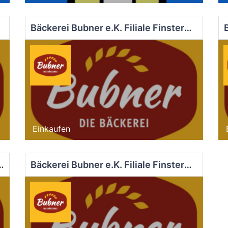
Bäckerei Bubner e.K. Filiale Finsterwalde Markt
Einkaufen
iliale Dob.-Kirchhain Markt
Bäckerei Bubner e.K. Filiale Finsterwalde Nord