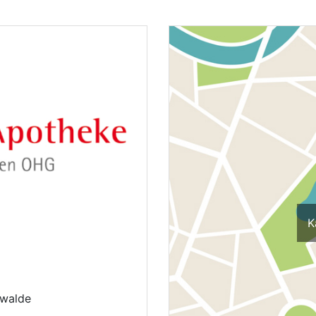
K
rwalde