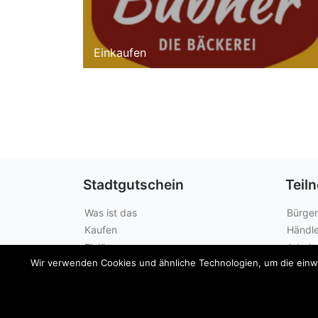
Einkaufen
Stadtgutschein
Teil
Was ist das
Bürger
Kaufen
Händle
Einlösen
Arbeit
Wir verwenden Cookies und ähnliche Technologien, um die einwan
Guthabenabfrage
Städte
© 2026
Sängerstadt Gutschein
|
Impressum