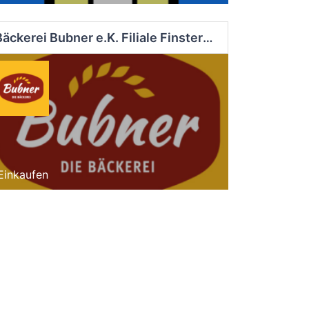
Bäckerei Bubner e.K. Filiale Finsterwalde Süd
Einkaufen