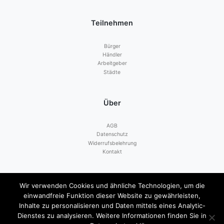
Teilnehmen
Bürger
Händler
Arbeitgeber
Städte
Über
AGB
Datenschutz
Widerrufsbelehrung
Kontakt
Zahlen mit
Wir verwenden Cookies und ähnliche Technologien, um die
einwandfreie Funktion dieser Website zu gewährleisten,
Inhalte zu personalisieren und Daten mittels eines Analytic-
Dienstes zu analysieren. Weitere Informationen finden Sie in