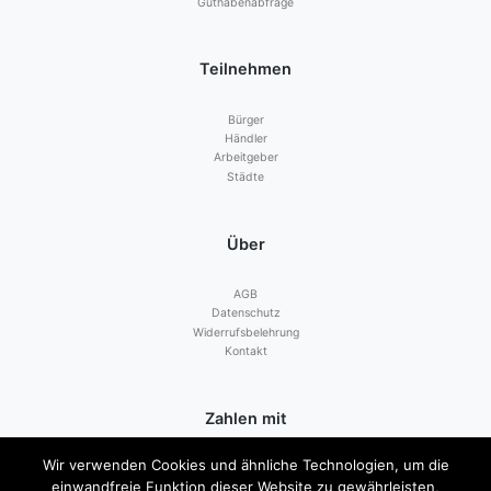
Guthabenabfrage
Teilnehmen
Bürger
Händler
Arbeitgeber
Städte
Über
AGB
Datenschutz
Widerrufsbelehrung
Kontakt
Zahlen mit
Wir verwenden Cookies und ähnliche Technologien, um die
einwandfreie Funktion dieser Website zu gewährleisten,